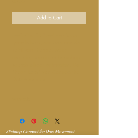
Price
€2.22
Add to Cart
𝙎𝙥𝙞𝙧𝙞𝙩𝙪𝙚𝙡𝙚 𝙃𝙞𝙥𝙝𝙤𝙥 is een
lyricale bom, een ode aan de
spirit van Hiphop, waar
esoterie, poëzie en boombap
sounds elkaar ontmoeten. De
"heart beat" van Connect the
Dots Movement
wav file
Stichting Connect the Dots Movement
Korte Lombardstraat 3, Den Haag