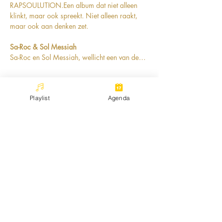
RAPSOULUTION.Een album dat niet alleen 
klinkt, maar ook spreekt. Niet alleen raakt, 
maar ook aan denken zet.
Sa-Roc & Sol Messiah
Sa-Roc en Sol Messiah, wellicht een van de…
Show More
Playlist
Agenda
Share this event
Stichting Connect the Dots Movement
Korte Lombardstraat 3, Den Haag
Kvknummer:
73403458