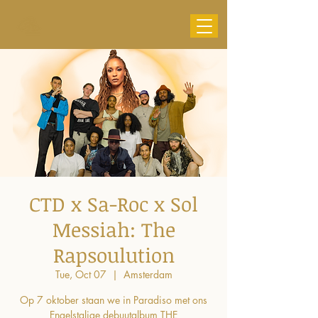
CTD x Sa-Roc x Sol
Messiah: The
Rapsoulution
Tue, Oct 07
  |  
Amsterdam
Op 7 oktober staan we in Paradiso met ons
Engelstalige debuutalbum THE