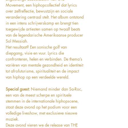
Movement, een hiphopcollectief dat lyrics 
over zelfreflectie, bewustzijn en sociale 
verandering centraal stelt. Het album ontstond 
in een intens schrijverskamp en brengt tien 
toegewijde artiesten samen op twaalf beats 
van de legendarische Amerikaanse producer 
Sol Messiah.
Het resultaat? Een sonische golf van 
diepgang, visie en vuur. Lyrics die 
confronteren, helen en verbinden. De thema’s 
variëren van mentale gezondheid en identiteit 
tot afrofuturisme, spiritualiteit en de impact 
van hiphop op een verdeelde wereld.
Special guest: 
Niemand minder dan Sa-Roc, 
een van de meest scherpe en spirituele 
stemmen in de internationale hiphopscene, 
staat deze avond op het podium voor een 
volledige liveshow, met exclusieve nieuwe 
muziek.
Deze avond vieren we de release van THE 