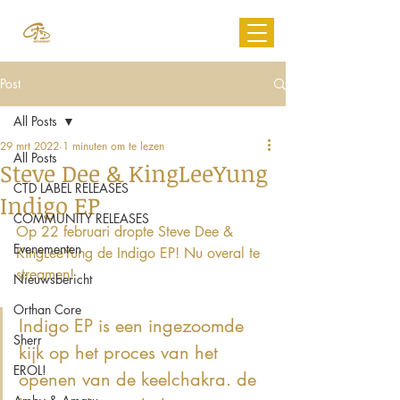
Post
All Posts
29 mrt 2022
1 minuten om te lezen
All Posts
Steve Dee & KingLeeYung
CTD LABEL RELEASES
Indigo EP
COMMUNITY RELEASES
Op 22 februari dropte Steve Dee & 
Evenementen
KingLeeYung de Indigo EP! Nu overal te 
streamen!
Nieuwsbericht
Orthan Core
Indigo EP is een ingezoomde 
Sherr
kijk op het proces van het 
EROL!
openen van de keelchakra. de 