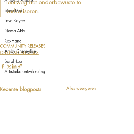
Amby & Amaru
leerweg het onderbewuste te 
verbaliseren.
Steve Dee
Love Kayee
Nema Akhu
Roxmana
COMMUNITY RELEASES
Amby Cheneylise
CTD LABEL RELEASES
Sarah-Lee
Artistieke ontwikkeling
Recente blogposts
Alles weergeven