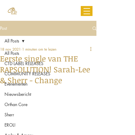
Post
All Posts
18 nov 2021
1 minuten om te lezen
All Posts
Eerste single van THE
CTD LABEL RELEASES
RAPSOLUTION! Sarah-Lee
COMMUNITY RELEASES
& Sherr - Change
Evenementen
Nieuwsbericht
Orthan Core
Sherr
EROL!