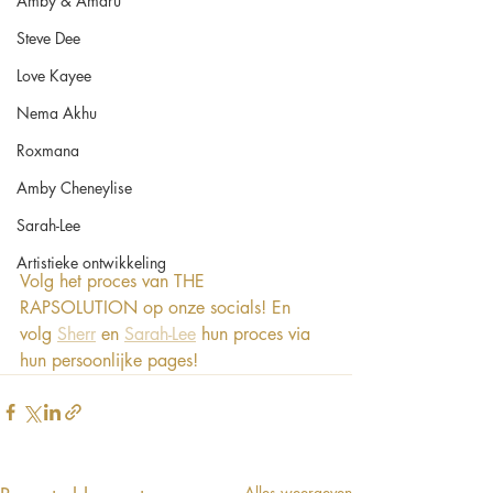
Amby & Amaru
Steve Dee
Love Kayee
Nema Akhu
Roxmana
Amby Cheneylise
Sarah-Lee
Artistieke ontwikkeling
Volg het proces van THE 
RAPSOLUTION op onze socials! En 
volg 
Sherr
 en 
Sarah-Lee
 hun proces via 
hun persoonlijke pages! 
Alles weergeven