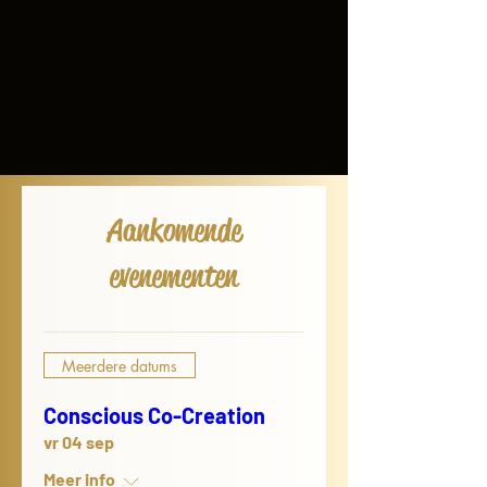
Aankomende
evenementen
Meerdere datums
Conscious Co-Creation
vr 04 sep
Meer info