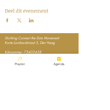
Deel dit evenement
Stichting Connect the Dots Movement
Korte Lombardstraat 3, Den Haag
Kvknummer:
73403458
Follow our socials:
Playlist
Agenda
Spark Up the (R)evolution
of the Minds
Join our mailing list!