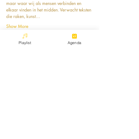
maar waar wij als mensen verbinden en 
elkaar vinden in het midden. Verwacht teksten 
die raken, kunst…
Show More
Playlist
Agenda
Share this event
Stichting Connect the Dots Movement
Korte Lombardstraat 3, Den Haag
Kvknummer:
73403458
Follow our socials: