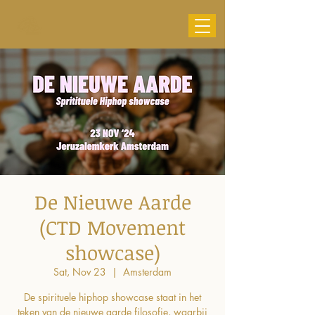
De Nieuwe Aarde
(CTD Movement
showcase)
Sat, Nov 23
  |  
Amsterdam
De spirituele hiphop showcase staat in het
teken van de nieuwe aarde filosofie, waarbij